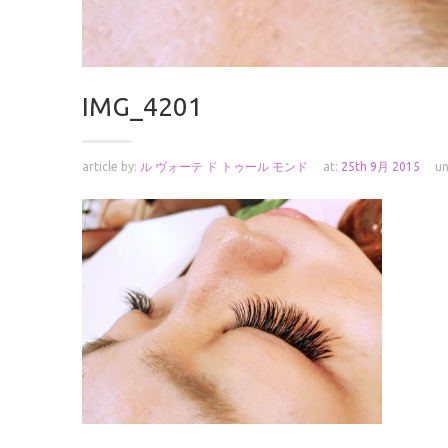
IMG_4201
article by:
ル ヴォーテ ド トゥール モンド
at:
25th 9月 2015
un