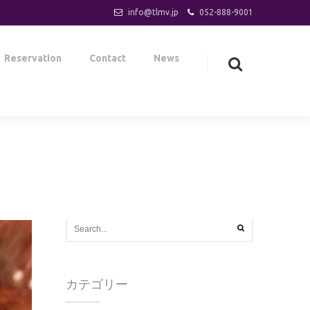
info@tlmv.jp
052-888-9001
Reservation
Contact
News
カテゴリー