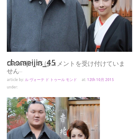
chomeijin_45
chomeijin_45 は
コメントを受け付けていま
せん
article by:
ル ヴォーテ ド トゥール モンド
at:
12th 10月 2015
under: