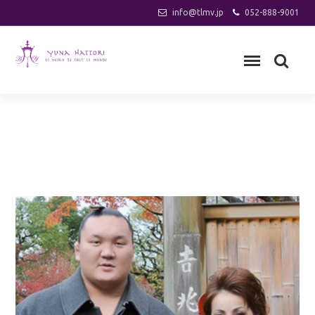
info@tlmv.jp
052-888-9001
chomeijin_45