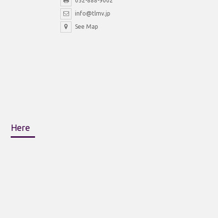
052-888-9002
info@tlmv.jp
See Map
Here